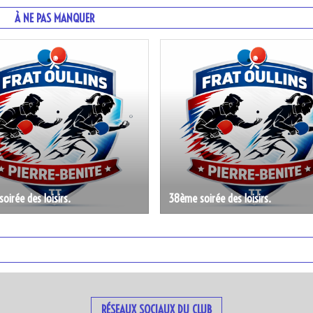
À NE PAS MANQUER
oirée des loisirs.
38ème soirée des loisirs.
RÉSEAUX SOCIAUX DU CLUB